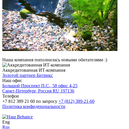
Наша компания пополнилась новыми обитателями :)
Аккредитованная ИТ-компания
Золотой партнер
Битрикс
Наш офис
Большой Проспект П.С., 58 офис 4-25
Санкт-Петербург
, Россия
RU
197136
Телефон
+7 812 389 21 60
по запросу
+7 (812) 389-21-60
Политика конфиденциальности
Eng
Rus