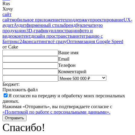
Rus
Хочу
сайт
сайт
мобильное приложение
техподдержку
проектирование
UX-
аудит
Аудит
фирменный стиль
брендбук
печатную
продукцию
3D-графику
иллюстрации
фото и
видео
контент
дизайн пространства
интеграцию с
Битрикс24
консалтинг
всё сразу
Оптимизация Google Speed
от Cake
Ваше имя
Email
Телефон
Комментарий
Бюджет:
Приложить файл
Я согласен на
передачу и обработку моих персональных
данных.
Нажимая «Отправить», вы подтверждаете согласие с
«Политикой по работе с персональными данными».
Отправить
Спасибо!