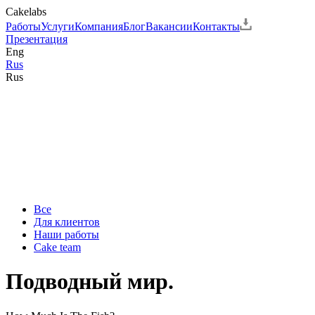
Cakelabs
Работы
Услуги
Компания
Блог
Вакансии
Контакты
Презентация
Eng
Rus
Rus
Все
Для клиентов
Наши работы
Cake team
Подводный мир.