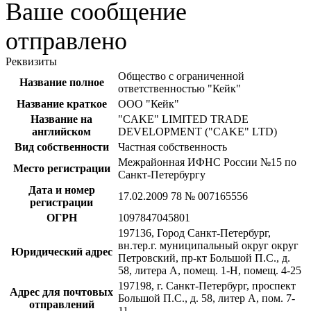
Ваше сообщение
отправлено
Реквизиты
Общество с ограниченной
Название полное
ответственностью "Кейк"
Название краткое
ООО "Кейк"
Название на
"CAKE" LIMITED TRADE
английском
DEVELOPMENT ("CAKE" LTD)
Вид собственности
Частная собственность
Межрайонная ИФНС России №15 по
Место регистрации
Санкт-Петербургу
Дата и номер
17.02.2009 78 № 007165556
регистрации
ОГРН
1097847045801
197136, Город Санкт-Петербург,
вн.тер.г. муниципальный округ округ
Юридический адрес
Петровский, пр-кт Большой П.С., д.
58, литера А, помещ. 1-Н, помещ. 4-25
197198, г. Санкт-Петербург, проспект
Адрес для почтовых
Большой П.С., д. 58, литер А, пом. 7-
отправлений
11