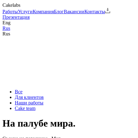
Cakelabs
Работы
Услуги
Компания
Блог
Вакансии
Контакты
Презентация
Eng
Rus
Rus
Все
Для клиентов
Наши работы
Cake team
На палубе мира.