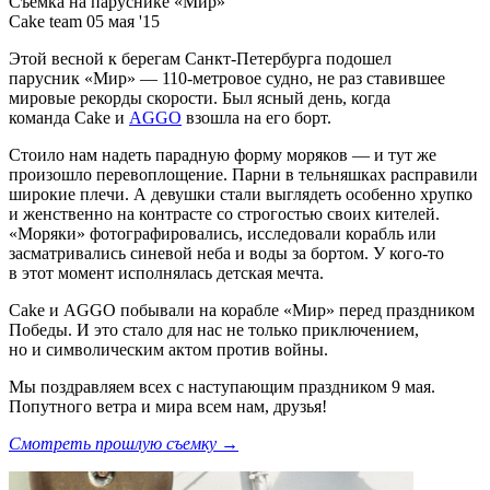
Съемка на паруснике «Мир»
Cake team
05 мая '15
Этой весной к берегам Санкт-Петербурга подошел
парусник «Мир» — 110-метровое судно, не раз ставившее
мировые рекорды скорости. Был ясный день, когда
команда Cake и
AGGO
взошла на его борт.
Стоило нам надеть парадную форму моряков — и тут же
произошло перевоплощение. Парни в тельняшках расправили
широкие плечи. А девушки стали выглядеть особенно хрупко
и женственно на контрасте со строгостью своих кителей.
«Моряки» фотографировались, исследовали корабль или
засматривались синевой неба и воды за бортом. У кого-то
в этот момент исполнялась детская мечта.
Cake и AGGO побывали на корабле «Мир» перед праздником
Победы. И это стало для нас не только приключением,
но и символическим актом против войны.
Мы поздравляем всех с наступающим праздником 9 мая.
Попутного ветра и мира всем нам, друзья!
Смотреть прошлую съемку →