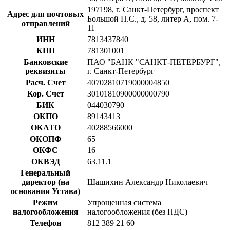
197198, г. Санкт-Петербург, проспект
Адрес для почтовых
Большой П.С., д. 58, литер А, пом. 7-
отправлений
11
ИНН
7813437840
КПП
781301001
Банковские
ПАО "БАНК "САНКТ-ПЕТЕРБУРГ",
реквизиты
г. Санкт-Петербург
Расч. Счет
40702810719000004850
Кор. Счет
30101810900000000790
БИК
044030790
ОКПО
89143413
ОКАТО
40288566000
ОКОПФ
65
ОКФС
16
ОКВЭД
63.11.1
Генеральный
директор (на
Шашихин Александр Николаевич
основании Устава)
Режим
Упрощенная система
налогообложения
налогообложения (без НДС)
Телефон
812 389 21 60