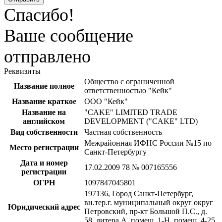
Спасибо!
Ваше сообщение
отправлено
Реквизиты
Общество с ограниченной
Название полное
ответственностью "Кейк"
Название краткое
ООО "Кейк"
Название на
"CAKE" LIMITED TRADE
английском
DEVELOPMENT ("CAKE" LTD)
Вид собственности
Частная собственность
Межрайонная ИФНС России №15 по
Место регистрации
Санкт-Петербургу
Дата и номер
17.02.2009 78 № 007165556
регистрации
ОГРН
1097847045801
197136, Город Санкт-Петербург,
вн.тер.г. муниципальный округ округ
Юридический адрес
Петровский, пр-кт Большой П.С., д.
58, литера А, помещ. 1-Н, помещ. 4-25