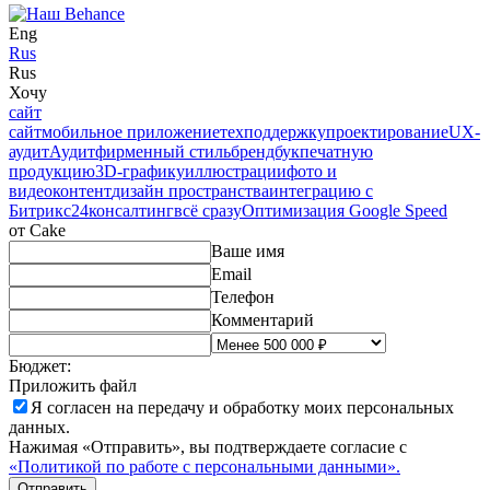
Eng
Rus
Rus
Хочу
сайт
сайт
мобильное приложение
техподдержку
проектирование
UX-
аудит
Аудит
фирменный стиль
брендбук
печатную
продукцию
3D-графику
иллюстрации
фото и
видео
контент
дизайн пространства
интеграцию с
Битрикс24
консалтинг
всё сразу
Оптимизация Google Speed
от Cake
Ваше имя
Email
Телефон
Комментарий
Бюджет:
Приложить файл
Я согласен на
передачу и обработку моих персональных
данных.
Нажимая «Отправить», вы подтверждаете согласие с
«Политикой по работе с персональными данными».
Отправить