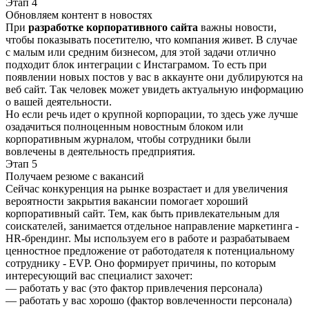
Этап 4
Обновляем контент в новостях
При
разработке корпоративного сайта
важны новости,
чтобы показывать посетителю, что компания живет. В случае
с малым или средним бизнесом, для этой задачи отлично
подходит блок интеграции с Инстаграмом. То есть при
появлении новых постов у вас в аккаунте они дублируются на
веб сайт. Так человек может увидеть актуальную информацию
о вашей деятельности.
Но если речь идет о крупной корпорации, то здесь уже лучше
озадачиться полноценным новостным блоком или
корпоративным журналом, чтобы сотрудники были
вовлечены в деятельность предприятия.
Этап 5
Получаем резюме с вакансий
Сейчас конкуренция на рынке возрастает и для увеличения
вероятности закрытия вакансии помогает хороший
корпоративный сайт. Тем, как быть привлекательным для
соискателей, занимается отдельное направление маркетинга -
HR-брендинг. Мы используем его в работе и разрабатываем
ценностное предложение от работодателя к потенциальному
сотруднику - EVP. Оно формирует причины, по которым
интересующий вас специалист захочет:
— работать у вас (это фактор привлечения персонала)
— работать у вас хорошо (фактор вовлеченности персонала)