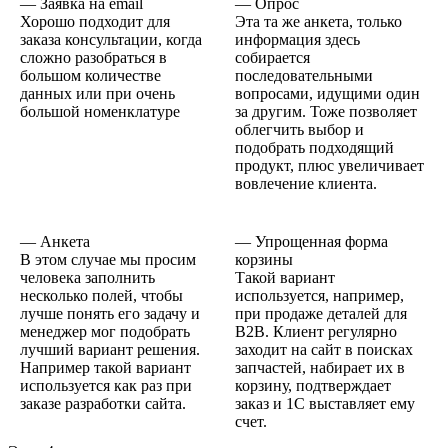
— Заявка на email
— Опрос
Хорошо подходит для
Эта та же анкета, только
заказа консультации, когда
информация здесь
сложно разобраться в
собирается
большом количестве
последовательными
данных или при очень
вопросами, идущими один
большой номенклатуре
за другим. Тоже позволяет
облегчить выбор и
подобрать подходящий
продукт, плюс увеличивает
вовлечение клиента.
— Анкета
— Упрощенная форма
В этом случае мы просим
корзины
человека заполнить
Такой вариант
несколько полей, чтобы
используется, например,
лучше понять его задачу и
при продаже деталей для
менеджер мог подобрать
В2В. Клиент регулярно
лучший вариант решения.
заходит на сайт в поисках
Например такой вариант
запчастей, набирает их в
используется как раз при
корзину, подтверждает
заказе разработки сайта.
заказ и 1С выставляет ему
счет.