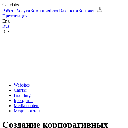
Cakelabs
Работы
Услуги
Компания
Блог
Вакансии
Контакты
Презентация
Eng
Rus
Rus
Websites
Сайты
Branding
Брендинг
Media content
Медиаконтент
Создание корпоративных