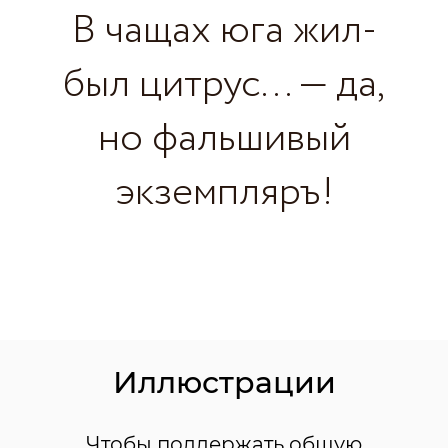
В чащах юга жил-
был цитрус... — да,
но фальшивый
экземпляръ!
Иллюстрации
Чтобы поддержать общую