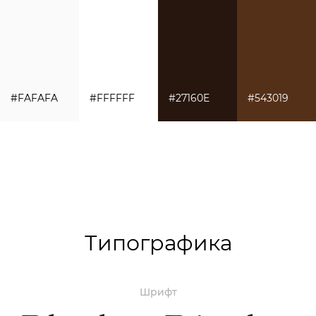
#FAFAFA
#FFFFFF
#27160E
#543019
Типографика
Шрифт