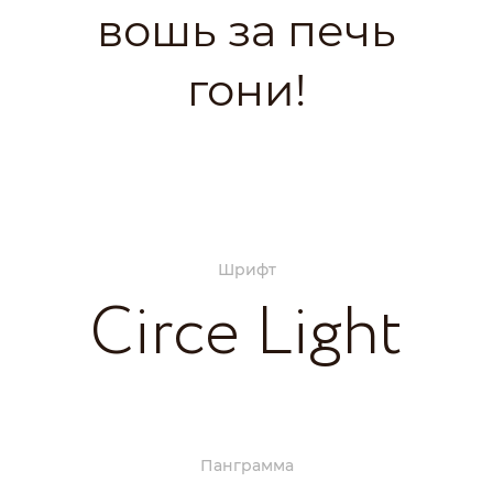
вошь за печь
гони!
Шрифт
Circe Light
Панграмма