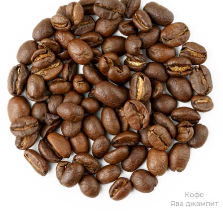
Кофе
Ява джампит