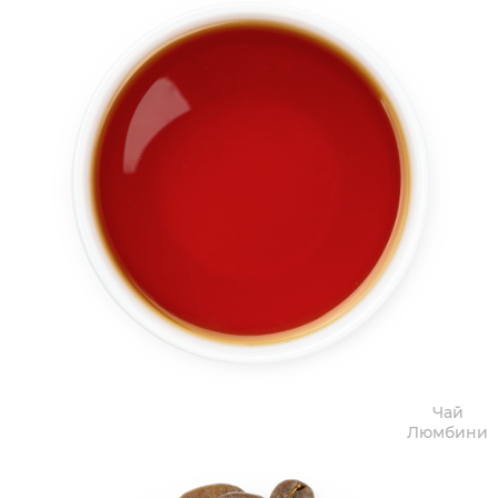
Чай
Люмбини