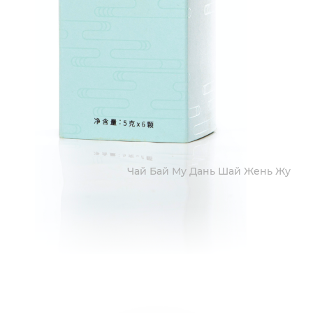
Чай Бай Му Дань Шай Жень Жу