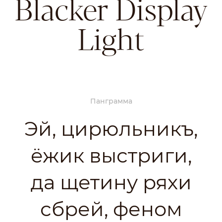
Blacker Display
Light
Панграмма
Эй, цирюльникъ,
ёжик выстриги,
да щетину ряхи
сбрей, феном