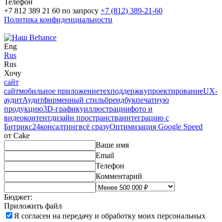
Телефон
+7 812 389 21 60
по запросу
+7 (812) 389-21-60
Политика конфиденциальности
Eng
Rus
Rus
Хочу
сайт
сайт
мобильное приложение
техподдержку
проектирование
UX-
аудит
Аудит
фирменный стиль
брендбук
печатную
продукцию
3D-графику
иллюстрации
фото и
видео
контент
дизайн пространства
интеграцию с
Битрикс24
консалтинг
всё сразу
Оптимизация Google Speed
от Cake
Ваше имя
Email
Телефон
Комментарий
Бюджет:
Приложить файл
Я согласен на
передачу и обработку моих персональных