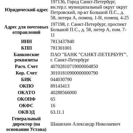
197136, Город Санкт-Петербург,
вн.тер.г. муниципальный округ округ
Юридический адрес
Петровский, пр-кт Большой П.С., д.
58, литера А, помещ. 1-Н, помещ. 4-25
197198, г. Санкт-Петербург, проспект
Адрес для почтовых
Большой П.С., д. 58, литер А, пом. 7-
отправлений
11
ИНН
7813437840
КПП
781301001
Банковские
ПАО "БАНК "САНКТ-ПЕТЕРБУРГ",
реквизиты
г. Санкт-Петербург
Расч. Счет
40702810719000004850
Кор. Счет
30101810900000000790
БИК
044030790
ОКПО
89143413
ОКАТО
40288566000
ОКОПФ
65
ОКФС
16
ОКВЭД
63.11.1
Генеральный
директор (на
Шашихин Александр Николаевич
основании Устава)