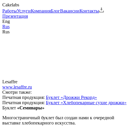
Cakelabs
Работы
Услуги
Компания
Блог
Вакансии
Контакты
Презентация
Eng
Rus
Rus
Lesaffre
www.lesaffre.ru
Смотри также:
Печатная продукция:
Буклет «Дрожжи Рекорд»
Печатная продукция:
Буклет «Хлебопекарные сухие дрожжи»
Буклет
«Семинары»
Многостраничный буклет был создан нами к очередной
выставке хлебопекарного искусства.