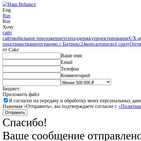
Eng
Rus
Rus
Хочу
сайт
сайт
мобильное приложение
техподдержку
проектирование
UX-а
пространства
интеграцию с Битрикс24
консалтинг
всё сразу
Опти
от Cake
Ваше имя
Email
Телефон
Комментарий
Бюджет:
Приложить файл
Я согласен на
передачу и обработку моих персональных дан
Нажимая «Отправить», вы подтверждаете согласие с
«Политико
Отправить
Спасибо!
Ваше сообщение отправлен