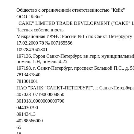
Общество с ограниченной ответственностью "Кейк"
ООО "Кейк"
"CAKE" LIMITED TRADE DEVELOPMENT ("CAKE" L
Частная собственность
Межрайонная ИФНС России №15 по Санкт-Петербургу
17.02.2009 78 № 007165556
1097847045801
197136, Город Санкт-Петербург, вн.тер.г. муниципальный
помещ. 1-Н, помещ. 4-25
197198, г. Санкт-Петербург, проспект Большой П.С., д. 58
7813437840
781301001
ПАО "БАНК "САНКТ-ПЕТЕРБУРГ", г. Санкт-Петербур
40702810719000004850
30101810900000000790
044030790
89143413
40288566000
65
16