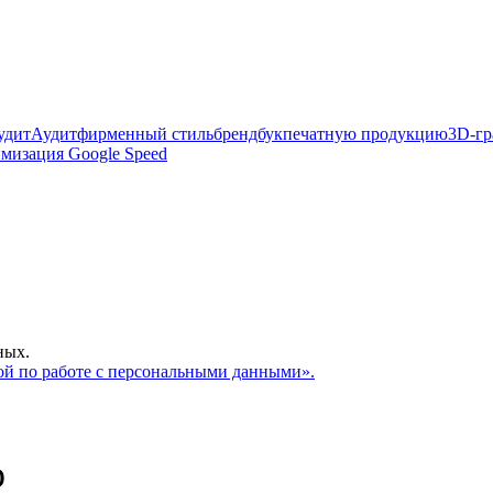
удит
Аудит
фирменный стиль
брендбук
печатную продукцию
3D-гр
мизация Google Speed
ных.
й по работе с персональными данными».
о