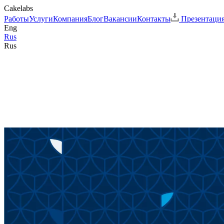
Cakelabs
Работы
Услуги
Компания
Блог
Вакансии
Контакты
Презентаци
Eng
Rus
Rus