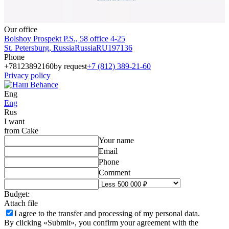
Our office
Bolshoy Prospekt P.S., 58 office 4-25
St. Petersburg
,
Russia
Russia
RU
197136
Phone
+78123892160
by request
+7 (812) 389-21-60
Privacy policy
Eng
Eng
Rus
I want
from Cake
Your name
Email
Phone
Comment
Budget:
Attach file
I agree to the
transfer and processing of my personal data.
By clicking «Submit», you confirm your agreement with the