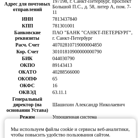
197198, г. Санкт-Петербург, проспект
Адрес для почтовых
Большой П.С., д. 58, литер А, пом. 7-
отправлений
11
ИНН
7813437840
КПП
781301001
Банковские
ПАО "БАНК "САНКТ-ПЕТЕРБУРГ",
реквизиты
г. Санкт-Петербург
Расч. Счет
40702810719000004850
Кор. Счет
30101810900000000790
БИК
044030790
ОКПО
89143413
ОКАТО
40288566000
ОКОПФ
65
ОКФС
16
ОКВЭД
63.11.1
Генеральный
директор (на
Шашихин Александр Николаевич
основании Устава)
Режим
Упрощенная система
налогообложения
налогообложения (без НДС)
Мы используем файлы cookie и сервисы веб-аналитики,
Телефон
812 389 21 60
чтобы повысить удобство пользования сайтом.
Сайт
cakelabs.ru