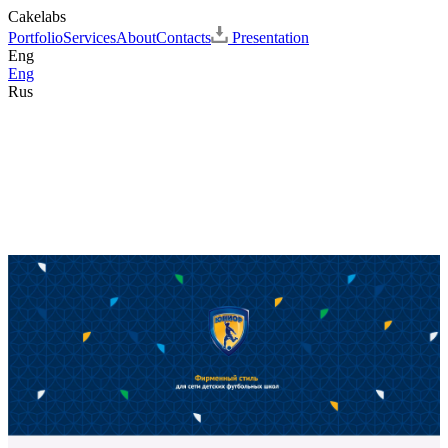
Cakelabs
Portfolio
Services
About
Contacts
Presentation
Eng
Eng
Rus