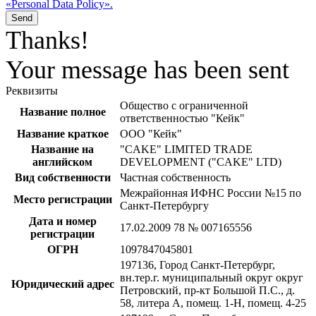
«Personal Data Policy».
Send
Thanks!
Your message has been sent
Реквизиты
Общество с ограниченной
Название полное
ответственностью "Кейк"
Название краткое
ООО "Кейк"
Название на
"CAKE" LIMITED TRADE
английском
DEVELOPMENT ("CAKE" LTD)
Вид собственности
Частная собственность
Межрайонная ИФНС России №15 по
Место регистрации
Санкт-Петербургу
Дата и номер
17.02.2009 78 № 007165556
регистрации
ОГРН
1097847045801
197136, Город Санкт-Петербург,
вн.тер.г. муниципальный округ округ
Юридический адрес
Петровский, пр-кт Большой П.С., д.
58, литера А, помещ. 1-Н, помещ. 4-25